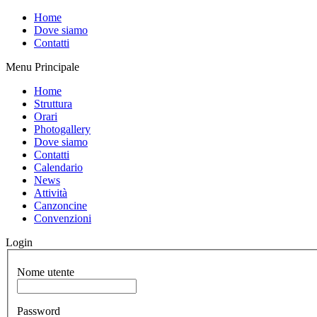
Home
Dove siamo
Contatti
Menu Principale
Home
Struttura
Orari
Photogallery
Dove siamo
Contatti
Calendario
News
Attività
Canzoncine
Convenzioni
Login
Nome utente
Password