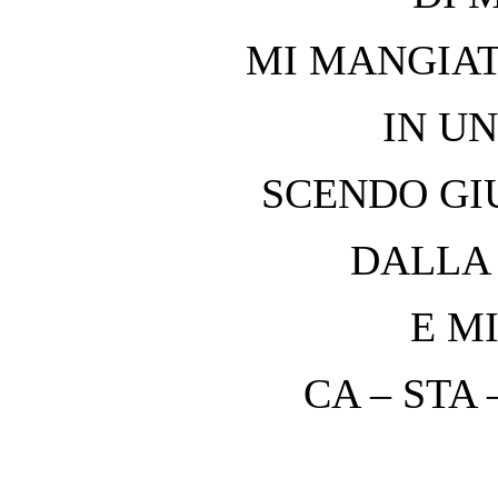
MI MANGIA
IN U
SCENDO GI
DALLA
E M
CA – STA