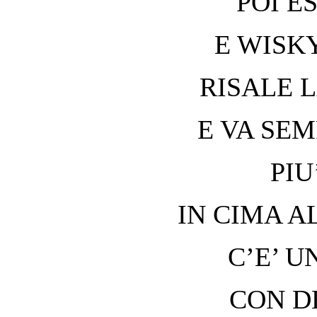
POI E
E WISK
RISALE 
E VA SEM
PIU
IN CIMA 
C’E’ U
CON D