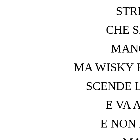
STR
CHE S
MANG
MA WISKY 
SCENDE 
E VA 
E NON 